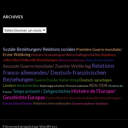
ARCHIVES
A
r
c
h
Soziale Beziehungen/ Relations sociales
Première Guerre mondiale/
i
Erster Weltkrieg
Histoire économique/ Wirtschaftsgeschichte
Relations
v
culturelles/ Kulturelle Beziehungen
e
Nationalsozialismus
Deutsche Geschichte
Relations
s
Seconde Guerre mondiale/ Zweiter Weltkrieg
franco-allemandes/ Deutsch-französischen
Beziehungen
Guerre froide/ Kalter Krieg
Deutsch-sprachigen
RDA/ DDR
Ländern
Média/Medien
Kolonialgeschichte/ Histoire coloniale
Histoire de
Histoire de l'Europe/
Temps présent / Zeitgeschichte
France
Geschichte Europas
Deutschland in den internationalen Beziehungen
Deutschland heute
Relations internationales
Gewerkschaften/ Syndicats
Fièrement propulsé par WordPress