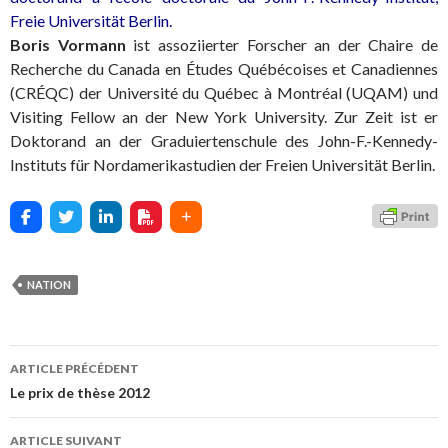
Freie Universität Berlin.
Boris Vormann
ist assoziierter Forscher an der Chaire de
Recherche du Canada en Études Québécoises et Canadiennes
(CRÉQC) der Université du Québec à Montréal (UQAM) und
Visiting Fellow an der New York University. Zur Zeit ist er
Doktorand an der Graduiertenschule des John-F.-Kennedy-
Instituts für Nordamerikastudien der Freien Universität Berlin.
NATION
ARTICLE PRÉCÉDENT
Navigation
Le prix de thèse 2012
des
ARTICLE SUIVANT