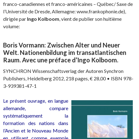
franco-canadiennes et franco-américaines – Québec/ Saxe de
l’Université de Dresde, Allemagne: www.frankophonie.de),
dirigée par
Ingo Kolboom
, vient de publier son huitième
volume:
Boris Vormann: Zwischen Alter und Neuer
Welt. Nationenbildung im transatlantischen
Raum. Avec une préface d’Ingo Kolboom.
SYNCHRON Wissenschaftsverlag der Autoren Synchron
Publishers, Heidelberg 2012, 218 pages, € 28,00 • ISBN 978-
3-939381-47-1
Le présent ouvrage, en langue
allemande, compare
systématiquement la
formation des nations dans
l’Ancien et le Nouveau Monde
en utilisant comme exemple