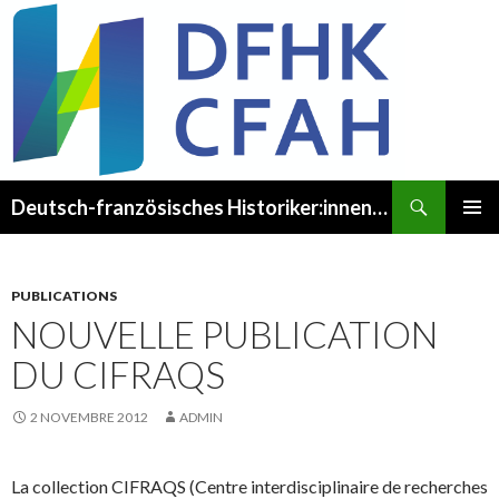
Recherche
Deutsch-französisches Historiker:innenkomitee – Comité franco-allemand des Historien·ne·s
ALLER
MENU
AU
PRINCI
CONTENU
PUBLICATIONS
NOUVELLE PUBLICATION
DU CIFRAQS
2 NOVEMBRE 2012
ADMIN
La collection CIFRAQS (Centre interdisciplinaire de recherches