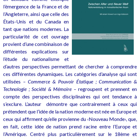
l’émergence de la France et de
l’Angleterre, ainsi que celle des
États-Unis et du Canada en
tant que nations modernes. La
particularité de cet ouvrage
provient d’une combinaison de
différentes explications sur
l’étude du nationalisme et
d’autres perspectives permettant de chercher à comprendre
ces différentes dynamiques. Les catégories d’analyse qui sont
utilisées –
Commerce & Pouvoir Étatique ; Communication &
Technologie ; Société & Mémoire
– regroupent et prennent en
compte des perspectives disciplinaires qui ont tendance à
s’exclure. L’auteur démontre que contrairement à ceux qui
prétendent que l’idée de la nation moderne est née en Europe et
ceux qui affirment qu’elle provienne du ‹Nouveau Monde›, que,
en fait, cette idée de nation prend racine entre l’Europe et
l’Amérique. Centré plus particulièrement sur le 18ème et