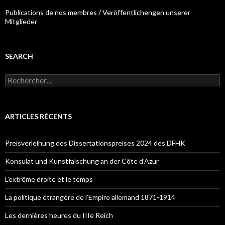
Publications de nos membres / Veröffentlichengen unserer
Mitglieder
SEARCH
R
e
c
h
e
ARTICLES RÉCENTS
r
c
h
Preisverleihung des Dissertationspreises 2024 des DFHK
e
r
Konsulat und Kunstfälschung an der Côte d’Azur
:
L’extrême droite et le temps
La politique étrangère de l’Empire allemand 1871-1914
Les dernières heures du IIIe Reich