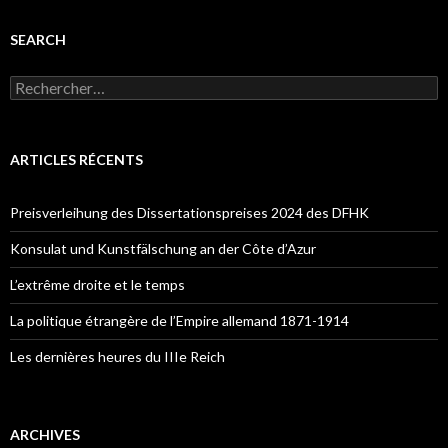
SEARCH
R
e
c
h
e
ARTICLES RÉCENTS
r
c
h
Preisverleihung des Dissertationspreises 2024 des DFHK
e
r
Konsulat und Kunstfälschung an der Côte d’Azur
:
L’extrême droite et le temps
La politique étrangère de l’Empire allemand 1871-1914
Les dernières heures du IIIe Reich
ARCHIVES