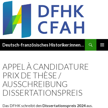
Recherche
Deutsch-französisches Historiker:innenkomitee – Comité franco-allemand des Historien·ne·s
ALLER
MENU
AU
PRINCI
CONTENU
APPEL À CANDIDATURE
PRIX DE THÈSE /
AUSSCHREIBUNG
DISSERTATIONSPREIS
Das DFHK schreibt den
Dissertationspreis 2024
aus.