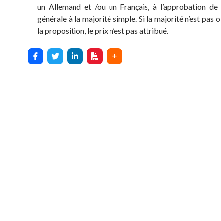
un Allemand et /ou un Français, à l’approbation de
générale à la majorité simple. Si la majorité n’est pas
la proposition, le prix n’est pas attribué.