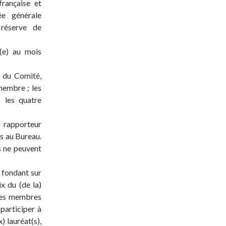
française et
ée générale
 réserve de
 (e) au mois
s du Comité,
membre ; les
 les quatre
n rapporteur
rs au Bureau.
s ne peuvent
 fondant sur
ix du (de la)
 des membres
participer à
 lauréat(s),