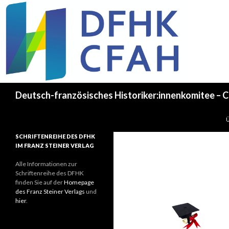
Recherche
Deutsch-französisches Historiker:innenkomitee – C
SCHRIFTENREIHE DES DFHK
IM FRANZ STEINER VERLAG
Alle Informationen zur
Schriftenreihe des DFHK
finden Sie auf der
Homepage
des Franz Steiner Verlags
und
hier
.