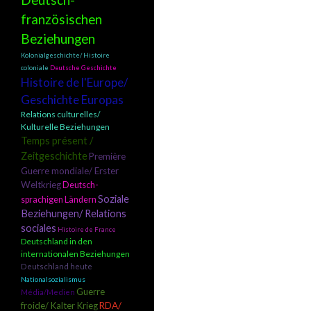
Deutsch-
französischen
Beziehungen
Kolonialgeschichte/ Histoire
coloniale
Deutsche Geschichte
Histoire de l'Europe/
Geschichte Europas
Relations culturelles/
Kulturelle Beziehungen
Temps présent /
Zeitgeschichte
Première
Guerre mondiale/ Erster
Weltkrieg
Deutsch-
Soziale
sprachigen Ländern
Beziehungen/ Relations
sociales
Histoire de France
Deutschland in den
internationalen Beziehungen
Deutschland heute
Nationalsozialismus
Guerre
Média/Medien
froide/ Kalter Krieg
RDA/