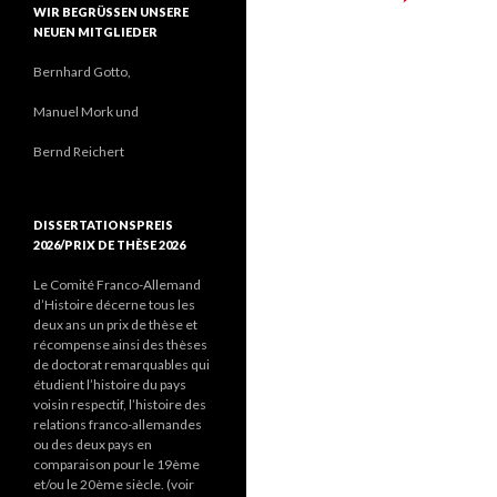
WIR BEGRÜSSEN UNSERE N
EUEN MITGLIEDER
Bernhard Gotto,
Manuel Mork und
Bernd Reichert
DISSERTATIONSPREIS
2026/PRIX DE THÈSE 2026
Le Comité Franco-Allemand
d’Histoire décerne tous les
deux ans un prix de thèse et
récompense ainsi des thèses
de doctorat remarquables qui
étudient l’histoire du pays
voisin respectif, l’histoire des
relations franco-allemandes
ou des deux pays en
comparaison pour le 19ème
et/ou le 20ème siècle. (voir