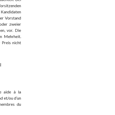
rsitzenden
 Kandidaten
Der Vorstand
oder zweier
en, vor. Die
en Mehrheit.
 Preis nicht
u
e aide à la
nd et/ou d’un
 membres du