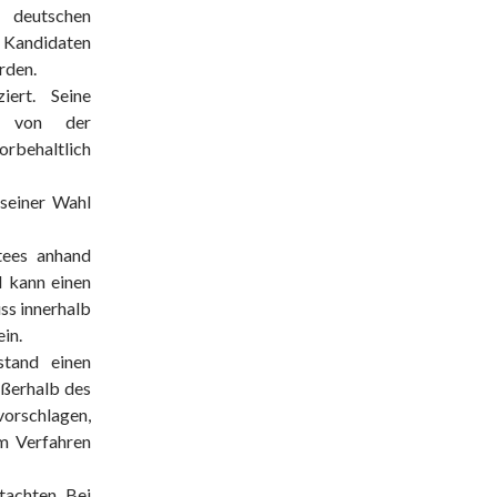
 deutschen
. Kandidaten
rden.
iert. Seine
s von der
rbehaltlich
 seiner Wahl
tees anhand
d kann einen
ss innerhalb
in.
stand einen
ußerhalb des
vorschlagen,
em Verfahren
tachten. Bei