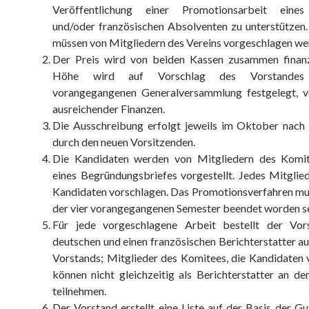
Veröffentlichung einer Promotionsarbeit eines
und/oder französischen Absolventen zu unterstützen
müssen von Mitgliedern des Vereins vorgeschlagen we
Der Preis wird von beiden Kassen zusammen finanz
Höhe wird auf Vorschlag des Vorstande
vorangegangenen Generalversammlung festgelegt, vo
ausreichender Finanzen.
Die Ausschreibung erfolgt jeweils im Oktober nach
durch den neuen Vorsitzenden.
Die Kandidaten werden von Mitgliedern des Komi
eines Begründungsbriefes vorgestellt. Jedes Mitglie
Kandidaten vorschlagen. Das Promotionsverfahren mu
der vier vorangegangenen Semester beendet worden se
Für jede vorgeschlagene Arbeit bestellt der Vor
deutschen und einen französischen Berichterstatter a
Vorstands; Mitglieder des Komitees, die Kandidaten 
können nicht gleichzeitig als Berichterstatter an d
teilnehmen.
Der Vorstand erstellt eine Liste auf der Basis der Gu