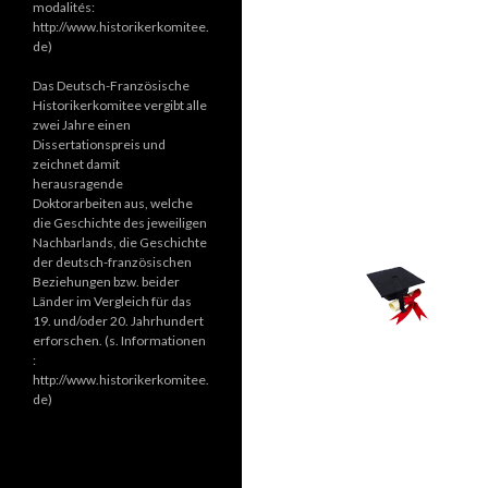
modalités:
http://www.historikerkomitee.
de)
Das Deutsch-Französische
Historikerkomitee vergibt alle
zwei Jahre einen
Dissertationspreis und
zeichnet damit
herausragende
Doktorarbeiten aus, welche
die Geschichte des jeweiligen
Nachbarlands, die Geschichte
der deutsch-französischen
Beziehungen bzw. beider
Länder im Vergleich für das
19. und/oder 20. Jahrhundert
erforschen. (s. Informationen
:
http://www.historikerkomitee.
de)