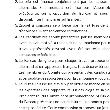
Le prix est financé conjointement par les caisses 
allemande. Son montant est fixé par l’Assembl
précédente, sur proposition du Bureau et sous
disponibilités financières suffisantes.
L’appel à concours sera lancé par le (a) Président
d’octobre suivant son entrée en fonctions.
Les candidatures seront présentées par les membre
avec un avis motivé, à raison d’une au maximum par 
travaux présentés devront avoir été soutenus dans
semestres précédents.
Le Bureau désignera pour chaque travail proposé u
allemand et un rapporteur français, tous deux extérieu
Les membres du Comité qui présentent des candidat
avoir qualité de rapporteur pour la campagne en cours.
Le Bureau classe les travaux par ordre de mérite en se
les expertises des rapporteurs. En cas d’égalité la vo
Président (e) du Comité sera prépondérante. Si l’un
du Bureau présente une candidature, il ne pourra pas 
cette procédure. Cette commission proposera un (deux)