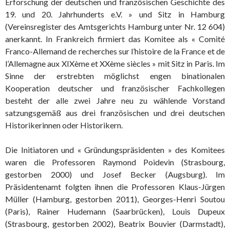
Erforschung der deutschen und französischen Geschichte des
19. und 20. Jahrhunderts e.V. » und Sitz in Hamburg
(Vereinsregister des Amtsgerichts Hamburg unter Nr. 12 604)
anerkannt. In Frankreich firmiert das Komitee als « Comité
Franco-Allemand de recherches sur l’histoire de la France et de
l’Allemagne aux XIXème et XXème siècles » mit Sitz in Paris. Im
Sinne der erstrebten möglichst engen binationalen
Kooperation deutscher und französischer Fachkollegen
besteht der alle zwei Jahre neu zu wählende Vorstand
satzungsgemäß aus drei französischen und drei deutschen
Historikerinnen oder Historikern.
Die Initiatoren und « Gründungspräsidenten » des Komitees
waren die Professoren Raymond Poidevin (Strasbourg,
gestorben 2000) und Josef Becker (Augsburg). Im
Präsidentenamt folgten ihnen die Professoren Klaus-Jürgen
Müller (Hamburg, gestorben 2011), Georges-Henri Soutou
(Paris), Rainer Hudemann (Saarbrücken), Louis Dupeux
(Strasbourg, gestorben 2002), Beatrix Bouvier (Darmstadt),