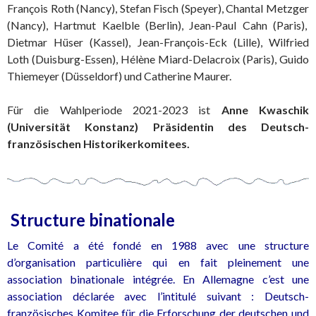
François Roth (Nancy), Stefan Fisch (Speyer), Chantal Metzger
(Nancy), Hartmut Kaelble (Berlin), Jean-Paul Cahn (Paris),
Dietmar Hüser (Kassel), Jean-François-Eck (Lille), Wilfried
Loth (Duisburg-Essen), Hélène Miard-Delacroix (Paris), Guido
Thiemeyer (Düsseldorf) und Catherine Maurer.
Für die Wahlperiode 2021-2023 ist
Anne Kwaschik
(Universität Konstanz) Präsidentin des Deutsch-
französischen Historikerkomitees.
Structure binationale
Le Comité a été fondé en 1988 avec une structure
d’organisation particulière qui en fait pleinement une
association binationale intégrée. En Allemagne c’est une
association déclarée avec l’intitulé suivant : Deutsch-
französisches Komitee für die Erforschung der deutschen und