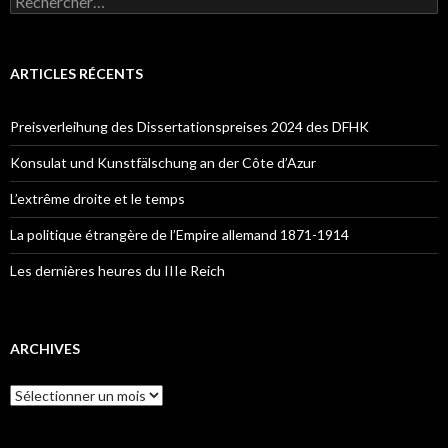
e
c
h
e
ARTICLES RÉCENTS
r
c
h
Preisverleihung des Dissertationspreises 2024 des DFHK
e
r
Konsulat und Kunstfälschung an der Côte d’Azur
:
L’extrême droite et le temps
La politique étrangère de l’Empire allemand 1871-1914
Les dernières heures du IIIe Reich
ARCHIVES
A
r
c
h