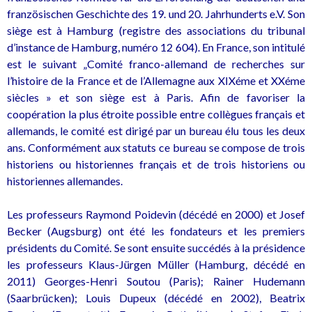
französischen Geschichte des 19. und 20. Jahrhunderts e.V. Son
siège est à Hamburg (registre des associations du tribunal
d’instance de Hamburg, numéro 12 604). En France, son intitulé
est le suivant „Comité franco-allemand de recherches sur
l’histoire de la France et de l’Allemagne aux XIXéme et XXéme
siècles » et son siège est à Paris. Afin de favoriser la
coopération la plus étroite possible entre collègues français et
allemands, le comité est dirigé par un bureau élu tous les deux
ans. Conformément aux statuts ce bureau se compose de trois
historiens ou historiennes français et de trois historiens ou
historiennes allemandes.
Les professeurs Raymond Poidevin (décédé en 2000) et Josef
Becker (Augsburg) ont été les fondateurs et les premiers
présidents du Comité. Se sont ensuite succédés à la présidence
les professeurs Klaus-Jürgen Müller (Hamburg, décédé en
2011) Georges-Henri Soutou (Paris); Rainer Hudemann
(Saarbrücken); Louis Dupeux (décédé en 2002), Beatrix