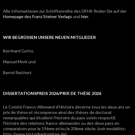
Alle Informationen zur Schriftenreihe des DFHK finden Sie auf der
Homepage des Franz Steiner Verlags
und
hier
.
WIR BEGRÜSSEN UNSERE NEUEN MITGLIEDER
Bernhard Gotto,
Manuel Mork und
Bernd Reichert
DISSERTATIONSPREIS 2026/PRIX DE THÈSE 2026
Le Comité Franco-Allemand d’Histoire décerne tous les deux ans un
prix de thèse et récompense ainsi des thèses de doctorat
remarquables qui étudient l’histoire du pays voisin respectif,
l’histoire des relations franco-allemandes ou des deux pays en
comparaison pour le 19ème et/ou le 20ème siècle. (voir modalités:
http://www.historikerkomitee.de)