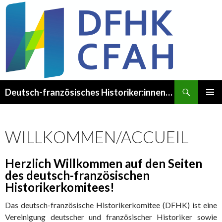
Recherche
Deutsch-französisches Historiker:innenkomitee – Comité franco-allemand des Historien·ne·s
ALLER
MENU
AU
PRINCI
CONTENU
WILLKOMMEN/ACCUEIL
Herzlich Willkommen auf den Seiten
des deutsch-französischen
Historikerkomitees!
Das deutsch-französische Historikerkomitee (DFHK) ist eine
Vereinigung deutscher und französischer Historiker sowie