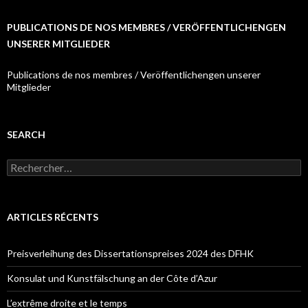
PUBLICATIONS DE NOS MEMBRES / VERÖFFENTLICHENGEN
UNSERER MITGLIEDER
Publications de nos membres / Veröffentlichengen unserer
Mitglieder
SEARCH
R
e
c
h
e
ARTICLES RÉCENTS
r
c
h
Preisverleihung des Dissertationspreises 2024 des DFHK
e
r
Konsulat und Kunstfälschung an der Côte d’Azur
:
L’extrême droite et le temps