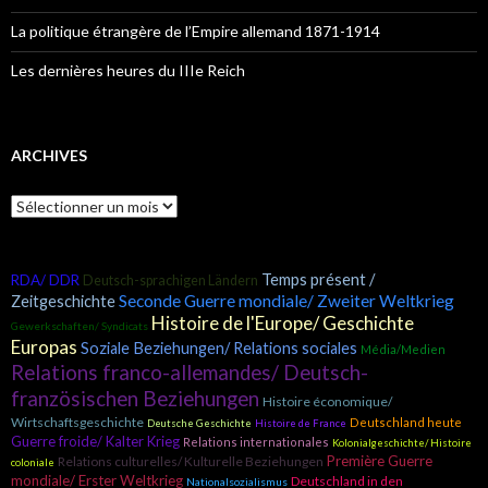
La politique étrangère de l’Empire allemand 1871-1914
Les dernières heures du IIIe Reich
ARCHIVES
A
r
c
h
Temps présent /
RDA/ DDR
Deutsch-sprachigen Ländern
i
Seconde Guerre mondiale/ Zweiter Weltkrieg
Zeitgeschichte
v
Histoire de l'Europe/ Geschichte
e
Gewerkschaften/ Syndicats
s
Europas
Soziale Beziehungen/ Relations sociales
Média/Medien
Relations franco-allemandes/ Deutsch-
französischen Beziehungen
Histoire économique/
Wirtschaftsgeschichte
Deutschland heute
Deutsche Geschichte
Histoire de France
Guerre froide/ Kalter Krieg
Relations internationales
Kolonialgeschichte/ Histoire
Première Guerre
Relations culturelles/ Kulturelle Beziehungen
coloniale
mondiale/ Erster Weltkrieg
Deutschland in den
Nationalsozialismus