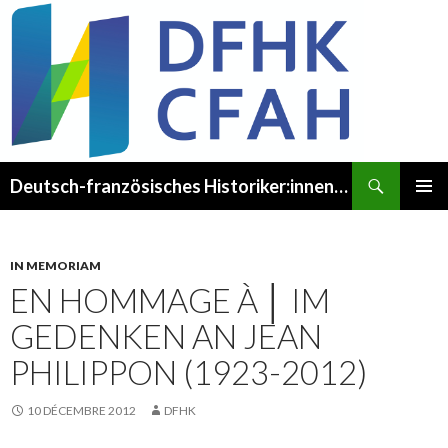
Recherche
Deutsch-französisches Historiker:innenkomitee – Comité franco-allemand des Historien·ne·s
ALLER
MENU
AU
PRINCI
CONTENU
IN MEMORIAM
EN HOMMAGE À │ IM
GEDENKEN AN JEAN
PHILIPPON (1923-2012)
10 DÉCEMBRE 2012
DFHK