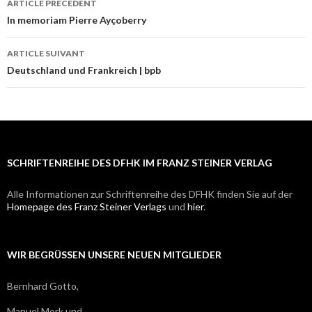
ARTICLE PRÉCÉDENT
Navigation
In memoriam Pierre Ayçoberry
des
ARTICLE SUIVANT
articles
Deutschland und Frankreich | bpb
SCHRIFTENREIHE DES DFHK IM FRANZ STEINER VERLAG
Alle Informationen zur Schriftenreihe des DFHK finden Sie auf der
Homepage des Franz Steiner Verlags
und
hier
.
WIR BEGRÜSSEN UNSERE NEUEN MITGLIEDER
Bernhard Gotto,
Manuel Mork und