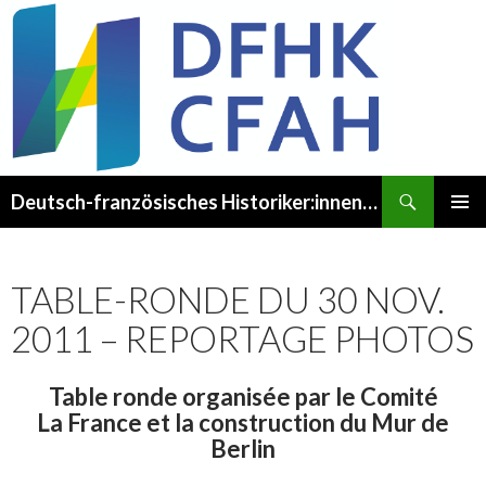
Recherche
Deutsch-französisches Historiker:innenkomitee – Comité franco-allemand des Historien·ne·s
ALLER
MENU
AU
PRINCI
CONTENU
TABLE-RONDE DU 30 NOV.
2011 – REPORTAGE PHOTOS
Table ronde organisée par le Comité
La France et la construction du Mur de
Berlin