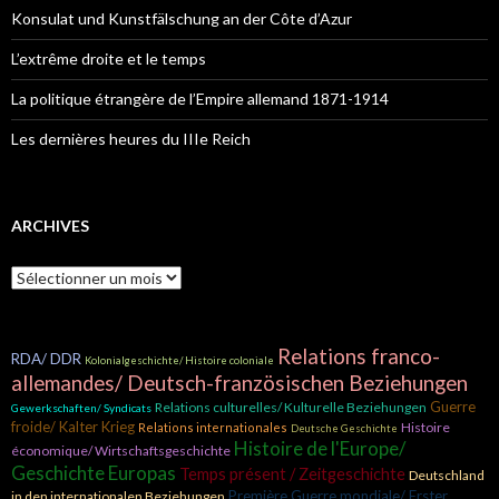
r
Konsulat und Kunstfälschung an der Côte d’Azur
:
L’extrême droite et le temps
La politique étrangère de l’Empire allemand 1871-1914
Les dernières heures du IIIe Reich
ARCHIVES
A
r
c
h
Relations franco-
i
RDA/ DDR
Kolonialgeschichte/ Histoire coloniale
v
allemandes/ Deutsch-französischen Beziehungen
e
Guerre
Relations culturelles/ Kulturelle Beziehungen
Gewerkschaften/ Syndicats
s
froide/ Kalter Krieg
Histoire
Relations internationales
Deutsche Geschichte
Histoire de l'Europe/
économique/ Wirtschaftsgeschichte
Geschichte Europas
Temps présent / Zeitgeschichte
Deutschland
Première Guerre mondiale/ Erster
in den internationalen Beziehungen