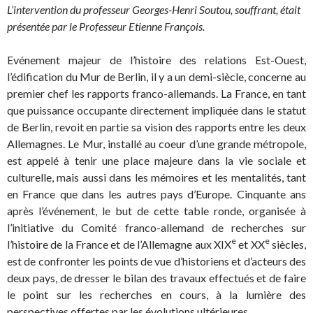
L’intervention du professeur
Georges-Henri Soutou, souffrant, était
présentée par le Professeur Etienne François.
Evénement majeur de l’histoire des relations Est-Ouest,
l’édification du Mur de Berlin, il y a un demi-siècle, concerne au
premier chef les rapports franco-allemands. La France, en tant
que puissance occupante directement impliquée dans le statut
de Berlin, revoit en partie sa vision des rapports entre les deux
Allemagnes. Le Mur, installé au coeur d’une grande métropole,
est appelé à tenir une place majeure dans la vie sociale et
culturelle, mais aussi dans les mémoires et les mentalités, tant
en France que dans les autres pays d’Europe. Cinquante ans
après l’événement, le but de cette table ronde, organisée à
l’initiative du Comité franco-allemand de recherches sur
e
e
l’histoire de la France et de l’Allemagne aux XIX
et XX
siècles,
est de confronter les points de vue d’historiens et d’acteurs des
deux pays, de dresser le bilan des travaux effectués et de faire
le point sur les recherches en cours, à la lumière des
perspectives offertes par les évolutions ultérieures.