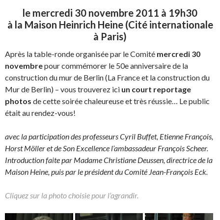
le mercredi 30 novembre 2011 à 19h30
à la Maison Heinrich Heine (Cité internationale
à Paris)
Après la table-ronde organisée par le Comité
mercredi 30
novembre
pour commémorer le 50e anniversaire de la
construction du mur de Berlin (La France et la construction du
Mur de Berlin) – vous trouverez ici
un court reportage
photos
de cette soirée chaleureuse et très réussie… Le public
était au rendez-vous!
avec la participation des professeurs Cyril Buffet, Etienne François,
Horst Möller et de Son Excellence l’ambassadeur François Scheer.
Introduction faite par Madame
Christiane Deussen, directrice de la
Maison Heine, puis par le président du Comité Jean-François Eck.
Cliquez sur la photo choisie pour l’agrandir.