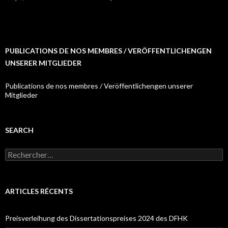
PUBLICATIONS DE NOS MEMBRES / VERÖFFENTLICHENGEN
UNSERER MITGLIEDER
Publications de nos membres / Veröffentlichengen unserer
Mitglieder
SEARCH
R
e
c
h
e
ARTICLES RÉCENTS
r
c
h
Preisverleihung des Dissertationspreises 2024 des DFHK
e