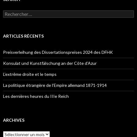
R
e
c
h
e
ARTICLES RÉCENTS
r
c
h
Preisverleihung des Dissertationspreises 2024 des DFHK
e
r
Konsulat und Kunstfälschung an der Côte d’Azur
:
L’extrême droite et le temps
La politique étrangère de l’Empire allemand 1871-1914
Les dernières heures du IIIe Reich
ARCHIVES
A