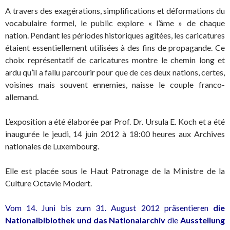
A travers des exagérations, simplifications et déformations du
vocabulaire formel, le public explore « l’âme » de chaque
nation. Pendant les périodes historiques agitées, les caricatures
étaient essentiellement utilisées à des fins de propagande. Ce
choix représentatif de caricatures montre le chemin long et
ardu qu’il a fallu parcourir pour que de ces deux nations, certes,
voisines mais souvent ennemies, naisse le couple franco-
allemand.
L’exposition a été élaborée par Prof. Dr. Ursula E. Koch et a été
inaugurée le jeudi, 14 juin 2012 à 18:00 heures aux Archives
nationales de Luxembourg.
Elle est placée sous le Haut Patronage de la Ministre de la
Culture Octavie Modert.
Vom 14. Juni bis zum 31. August 2012 präsentieren
die
Nationalbibiothek und das Nationalarchiv
die
Ausstellung