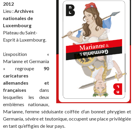
2012
Lieu
:
Archives
nationales de
Luxembourg
Plateau du Saint-
Esprit à Luxembourg.
L’exposition «
Marianne et Germania
» regroupe
90
caricatures
allemandes et
françaises
dans
lesquelles les deux
emblèmes nationaux,
Marianne, femme séduisante coiffée d’un bonnet phrygien et
Germania, sévère et teutonique, occupent une place privilégiée
en tant qu’effigies de leur pays.