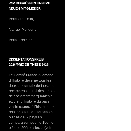
WIR BEGRÜSSEN UNSERE N
EUEN MITGLIEDER
Bernhard Gotto,
Manuel Mork und
Bernd Reichert
DISSERTATIONSPREIS
2026/PRIX DE THÈSE 2026
Le Comité Franco-Allemand
d’Histoire décerne tous les
deux ans un prix de thèse et
récompense ainsi des thèses
de doctorat remarquables qui
étudient l’histoire du pays
voisin respectif, l’histoire des
relations franco-allemandes
ou des deux pays en
comparaison pour le 19ème
et/ou le 20ème siècle. (voir