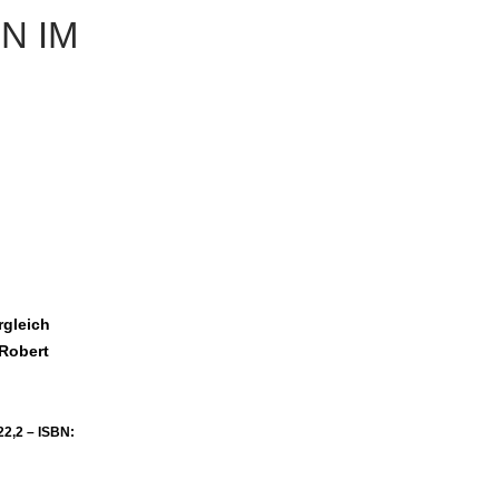
N IM
rgleich
 Robert
22,2 –
ISBN: