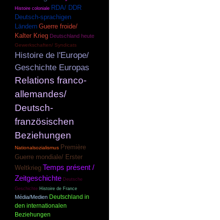
RDA/ DDR
Histoire coloniale
Deutsch-sprachigen
Guerre froide/
Ländern
Kalter Krieg
Deutschland heute
Gewerkschaften/ Syndicats
Histoire de l'Europe/
Geschichte Europas
Relations franco-
allemandes/
Deutsch-
französischen
Beziehungen
Première
Nationalsozialismus
Guerre mondiale/ Erster
Temps présent /
Weltkrieg
Zeitgeschichte
Deutsche
Geschichte
Histoire de France
Deutschland in
Média/Medien
den internationalen
Beziehungen