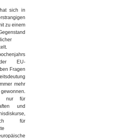
 hat sich in
rstrangigen
mit zu einem
egenstand
licher
elt.
ochenjahrs
der EU-
aben Fragen
itsdeutung
 immer mehr
gewonnen.
t nur für
haften und
sdiskurse,
uch für
te
uropäische