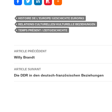
HISTOIRE DE L'EUROPE/ GESCHICHTE EUROPAS
RELATIONS CULTURELLES/ KULTURELLE BEZIEHUNGEN
TEMPS PRÉSENT / ZEITGESCHICHTE
ARTICLE PRÉCÉDENT
Navigation
Willy Brandt
des
ARTICLE SUIVANT
articles
Die DDR in den deutsch-französischen Beziehungen