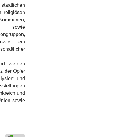
staatlichen
 religiösen
 Kommunen,
ern sowie
ssengruppen,
sowie ein
schaftlicher
and werden
nz der Opfer
lysiert und
sstellungen
nkreich und
Union sowie