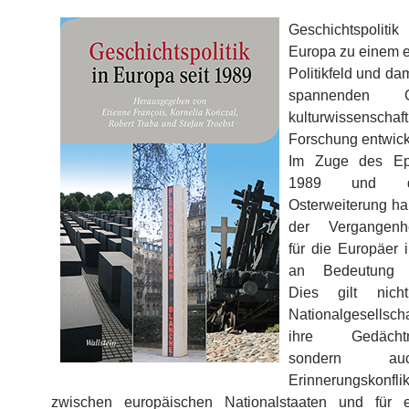
Geschichtspolitik
Europa zu einem e
Politikfeld und da
spannenden G
kulturwissenschaft
Forschung entwick
Im Zuge des Ep
1989 und 
Osterweiterung h
der Vergangenhe
für die Europäer
an Bedeutung 
Dies gilt nich
Nationalgesellsc
ihre Gedächtni
sondern a
Erinnerungskonflik
zwischen europäischen Nationalstaaten und für e