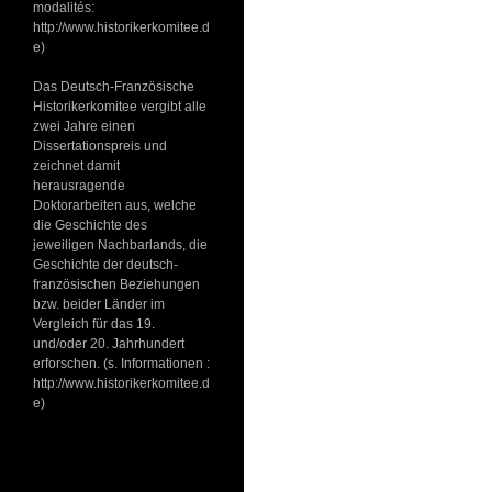
modalités:
http://www.historikerkomitee.d
e)
Das Deutsch-Französische
Historikerkomitee vergibt alle
zwei Jahre einen
Dissertationspreis und
zeichnet damit
herausragende
Doktorarbeiten aus, welche
die Geschichte des
jeweiligen Nachbarlands, die
Geschichte der deutsch-
französischen Beziehungen
bzw. beider Länder im
Vergleich für das 19.
und/oder 20. Jahrhundert
erforschen. (s. Informationen :
http://www.historikerkomitee.d
e)