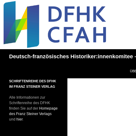
Recherche
Deutsch-französisches Historiker:innenkomitee 
AL
ÜB
SCHRIFTENREIHE DES DFHK
IM FRANZ STEINER VERLAG
Alle Informationen zur
Schriftenreihe des DFHK
finden Sie auf der
Homepage
des Franz Steiner Verlags
und
hier
.