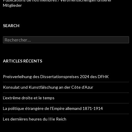
Mitglieder
SEARCH
R
e
c
h
e
ARTICLES RÉCENTS
r
c
h
Preisverleihung des Dissertationspreises 2024 des DFHK
e
r
Konsulat und Kunstfälschung an der Côte d’Azur
:
L’extrême droite et le temps
La politique étrangère de l’Empire allemand 1871-1914
Les dernières heures du IIIe Reich