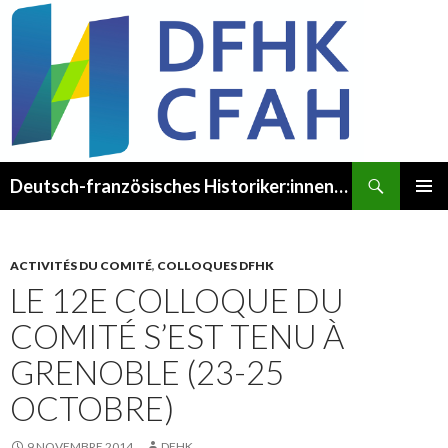
Recherche
Deutsch-französisches Historiker:innenkomitee – Comité franco-allemand des Historien·ne·s
ALLER
MENU
AU
PRINCI
CONTENU
ACTIVITÉS DU COMITÉ
,
COLLOQUES DFHK
LE 12E COLLOQUE DU
COMITÉ S’EST TENU À
GRENOBLE (23-25
OCTOBRE)
9 NOVEMBRE 2014
DFHK