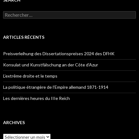
R
e
c
h
e
ARTICLES RÉCENTS
r
c
h
Preisverleihung des Dissertationspreises 2024 des DFHK
e
r
Konsulat und Kunstfälschung an der Côte d’Azur
:
L’extrême droite et le temps
La politique étrangère de l’Empire allemand 1871-1914
Les dernières heures du IIIe Reich
ARCHIVES
A