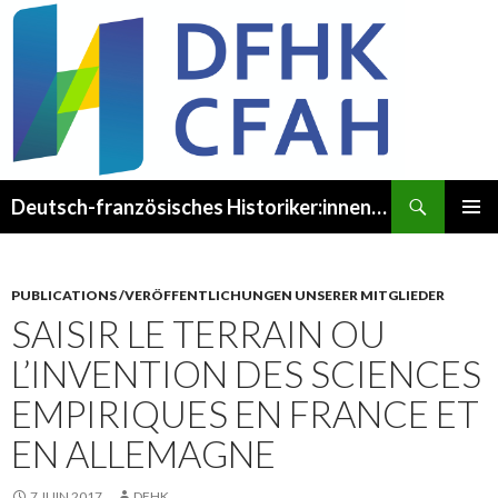
Recherche
Deutsch-französisches Historiker:innenkomitee – Comité franco-allemand des Historien·ne·s
ALLER
MENU
AU
PRINCI
CONTENU
PUBLICATIONS /VERÖFFENTLICHUNGEN UNSERER MITGLIEDER
SAISIR LE TERRAIN OU
L’INVENTION DES SCIENCES
EMPIRIQUES EN FRANCE ET
EN ALLEMAGNE
7 JUIN 2017
DFHK