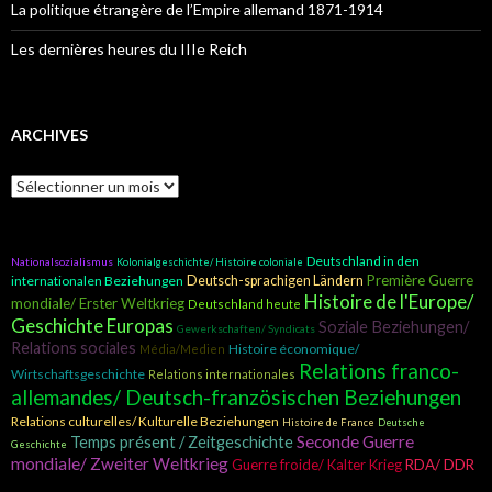
La politique étrangère de l’Empire allemand 1871-1914
Les dernières heures du IIIe Reich
ARCHIVES
A
r
c
h
Deutschland in den
i
Nationalsozialismus
Kolonialgeschichte/ Histoire coloniale
Première Guerre
internationalen Beziehungen
Deutsch-sprachigen Ländern
v
Histoire de l'Europe/
e
mondiale/ Erster Weltkrieg
Deutschland heute
s
Geschichte Europas
Soziale Beziehungen/
Gewerkschaften/ Syndicats
Relations sociales
Histoire économique/
Média/Medien
Relations franco-
Wirtschaftsgeschichte
Relations internationales
allemandes/ Deutsch-französischen Beziehungen
Relations culturelles/ Kulturelle Beziehungen
Histoire de France
Deutsche
Seconde Guerre
Temps présent / Zeitgeschichte
Geschichte
mondiale/ Zweiter Weltkrieg
Guerre froide/ Kalter Krieg
RDA/ DDR