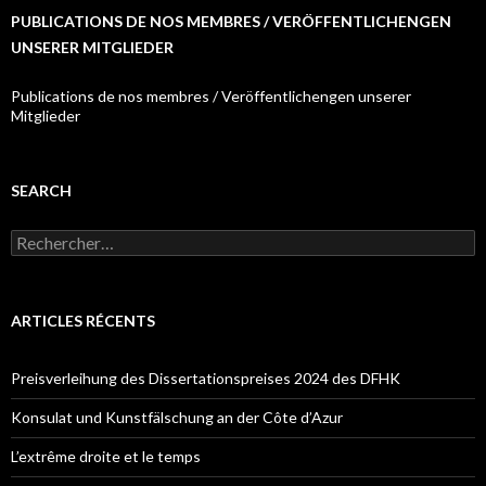
PUBLICATIONS DE NOS MEMBRES / VERÖFFENTLICHENGEN
UNSERER MITGLIEDER
Publications de nos membres / Veröffentlichengen unserer
Mitglieder
SEARCH
R
e
c
h
e
ARTICLES RÉCENTS
r
c
h
Preisverleihung des Dissertationspreises 2024 des DFHK
e
r
Konsulat und Kunstfälschung an der Côte d’Azur
:
L’extrême droite et le temps