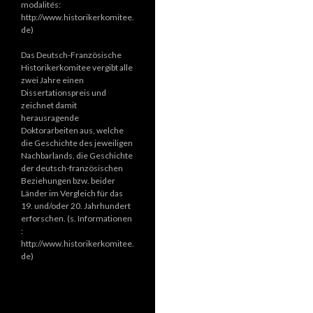
modalités:
http://www.historikerkomitee.
de)
Das Deutsch-Französische
Historikerkomitee vergibt alle
zwei Jahre einen
Dissertationspreis und
zeichnet damit
herausragende
Doktorarbeiten aus, welche
die Geschichte des jeweiligen
Nachbarlands, die Geschichte
der deutsch-französischen
Beziehungen bzw. beider
Länder im Vergleich für das
19. und/oder 20. Jahrhundert
erforschen. (s. Informationen
:
http://www.historikerkomitee.
de)