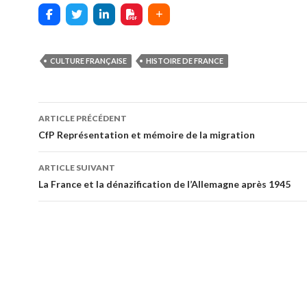
CULTURE FRANÇAISE
HISTOIRE DE FRANCE
ARTICLE PRÉCÉDENT
Navigation
CfP Représentation et mémoire de la migration
des
ARTICLE SUIVANT
articles
La France et la dénazification de l’Allemagne après 1945