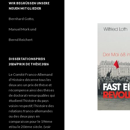
WIR BEGRÜSSEN UNSERE N
EUEN MITGLIEDER
Bernhard Gotto,
Manuel Mork und
Bernd Reichert
DISSERTATIONSPREIS
2026/PRIX DE THÈSE 2026
Le Comité Franco-Allemand
d’Histoire décerne tous les
deux ans un prix de thèse et
récompense ainsi des thèses
de doctorat remarquables qui
étudient l’histoire du pays
voisin respectif, l’histoire des
relations franco-allemandes
ou des deux pays en
comparaison pour le 19ème
et/ou le 20ème siècle. (voir