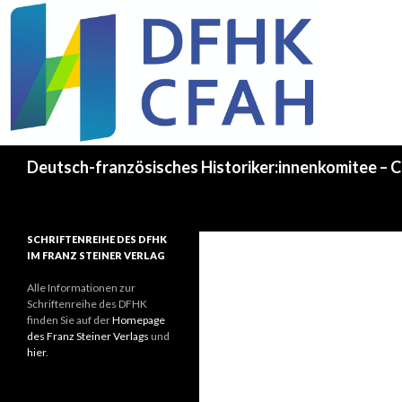
Recherche
Deutsch-französisches Historiker:innenkomitee – C
SCHRIFTENREIHE DES DFHK
IM FRANZ STEINER VERLAG
Alle Informationen zur
Schriftenreihe des DFHK
finden Sie auf der
Homepage
des Franz Steiner Verlags
und
hier
.