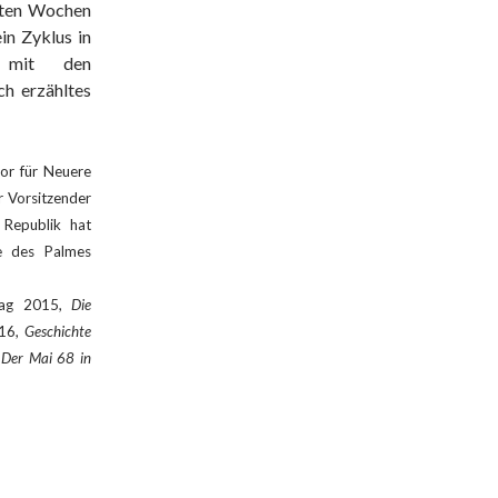
egten Wochen
n Zyklus in
r mit den
ch erzähltes
sor für Neuere
r Vorsitzender
 Republik hat
re des Palmes
lag 2015,
Die
16,
Geschichte
. Der Mai 68 in