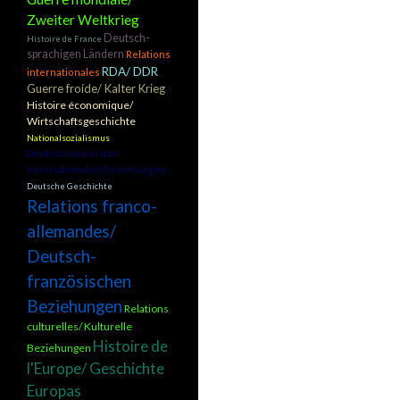
Zweiter Weltkrieg
Deutsch-
Histoire de France
sprachigen Ländern
Relations
RDA/ DDR
internationales
Guerre froide/ Kalter Krieg
Histoire économique/
Wirtschaftsgeschichte
Nationalsozialismus
Deutschland in den
internationalen Beziehungen
Deutsche Geschichte
Relations franco-
allemandes/
Deutsch-
französischen
Beziehungen
Relations
culturelles/ Kulturelle
Histoire de
Beziehungen
l'Europe/ Geschichte
Europas