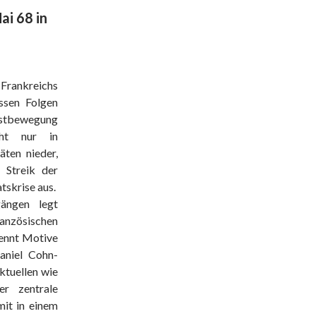
ai 68 in
S
 Frankreichs
essen Folgen
testbewegung
ht nur in
ten nieder,
 Streik der
tskrise aus.
ängen legt
ranzösischen
nennt Motive
aniel Cohn-
aktuellen wie
er zentrale
mit in einem