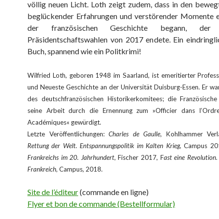
völlig neuen Licht. Loth zeigt zudem, dass in den bew
beglückender Erfahrungen und verstörender Momente ei
der französischen Geschichte begann, de
Präsidentschaftswahlen von 2017 endete. Ein eindringli
Buch, spannend wie ein Politkrimi!
Wilfried Loth, geboren 1948 im Saarland, ist emeritierter Profes
und Neueste Geschichte an der Universität Duisburg-Essen. Er wa
des deutschfranzösischen Historikerkomitees; die Französische
seine Arbeit durch die Ernennung zum »Officier dans l’Ord
Académiques« gewürdigt.
Letzte Veröffentlichungen:
Charles de Gaulle
, Kohlhammer Ver
Rettung der Welt. Entspannungspolitik im Kalten Krieg,
Campus 20
Frankreichs im 20. Jahrhundert,
Fischer 2017, F
ast eine Revolution
Frankreich
, Campus, 2018.
Site de l’éditeur
(commande en ligne)
Flyer et bon de commande (Bestellformular)