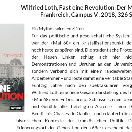
Wilfried Loth, Fast eine Revolution. Der M
Frankreich, Campus V., 2018, 326 
Ein Mythos wird entziffert
Für das politische und gesellschaftliche System
war der »Mai 68« ein Kristallisationspunkt, d
noch heute zu spüren sind. Die studentische Pro
der Neuen Linken schlug sich hier nic
Demonstrationen und Unruhen an den Universitä
sondern verband sich mit einem landesweiten
Arbeitnehmer – und löste damit eine veritable Staa
Fünfzig Jahre nach den spektakulären Vorg
Wilfried Loth eine neue Gesamtdarstellung des f
»Mai 68« vor. Er beschreibt Schlüsselszenen, be
und Gefühle aller beteiligten Akteure – von D
Bendit bis Charles de Gaulle – und erläutert die 
historischen Kontexte der französischen Politik. D
Erinnerungsort der Generation der »68er« erscheint da