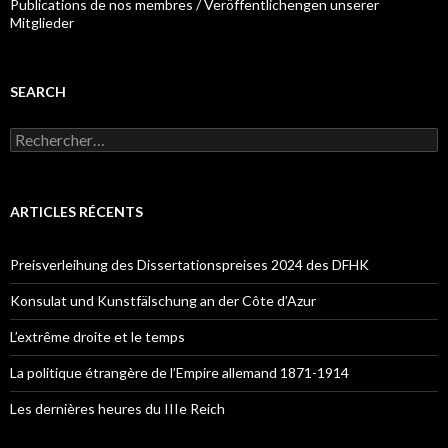
Publications de nos membres / Veröffentlichengen unserer
Mitglieder
SEARCH
R
e
c
h
e
ARTICLES RÉCENTS
r
c
h
Preisverleihung des Dissertationspreises 2024 des DFHK
e
r
Konsulat und Kunstfälschung an der Côte d’Azur
:
L’extrême droite et le temps
La politique étrangère de l’Empire allemand 1871-1914
Les dernières heures du IIIe Reich