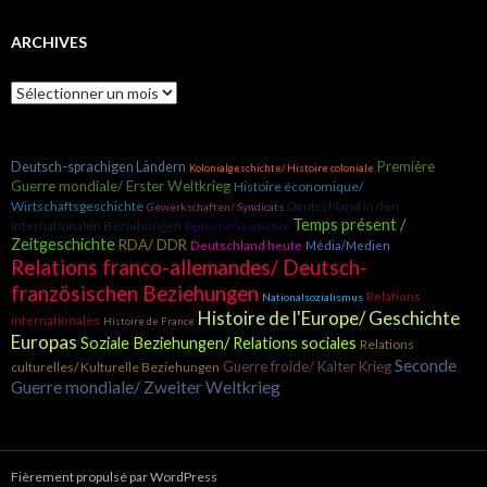
ARCHIVES
A
r
c
h
Première
Deutsch-sprachigen Ländern
i
Kolonialgeschichte/ Histoire coloniale
Guerre mondiale/ Erster Weltkrieg
Histoire économique/
v
Wirtschaftsgeschichte
Deutschland in den
e
Gewerkschaften/ Syndicats
Temps présent /
internationalen Beziehungen
s
Deutsche Geschichte
Zeitgeschichte
RDA/ DDR
Deutschland heute
Média/Medien
Relations franco-allemandes/ Deutsch-
französischen Beziehungen
Relations
Nationalsozialismus
Histoire de l'Europe/ Geschichte
internationales
Histoire de France
Europas
Soziale Beziehungen/ Relations sociales
Relations
Seconde
Guerre froide/ Kalter Krieg
culturelles/ Kulturelle Beziehungen
Guerre mondiale/ Zweiter Weltkrieg
Fièrement propulsé par WordPress