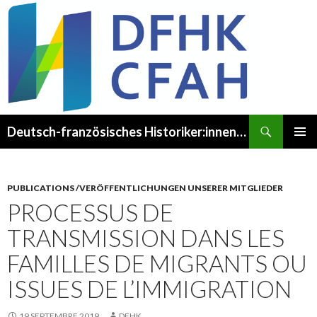
Recherche
Deutsch-französisches Historiker:innenkomitee – Comité franco-allemand des Historien·ne·s
ALLER
MENU
AU
PRINCI
CONTENU
PUBLICATIONS /VERÖFFENTLICHUNGEN UNSERER MITGLIEDER
PROCESSUS DE
TRANSMISSION DANS LES
FAMILLES DE MIGRANTS OU
ISSUES DE L’IMMIGRATION
19 SEPTEMBRE 2019
DFHK