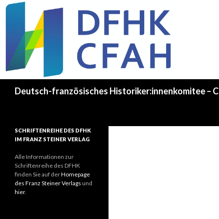
Recherche
Deutsch-französisches Historiker:innenkomitee – C
SCHRIFTENREIHE DES DFHK
IM FRANZ STEINER VERLAG
Alle Informationen zur
Schriftenreihe des DFHK
finden Sie auf der
Homepage
des Franz Steiner Verlags
und
hier
.