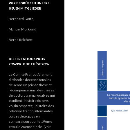
WIR BEGRÜSSEN UNSERE N
EUEN MITGLIEDER
Bernhard Gotto,
Manuel Mork und
Bernd Reichert
DISSERTATIONSPREIS
2026/PRIX DE THÈSE 2026
Le Comité Franco-Allemand
d’Histoire décerne tous les
deux ans un prix de thèse et
récompense ainsi des thèses
de doctorat remarquables qui
étudient l’histoire du pays
voisin respectif, l’histoire des
relations franco-allemandes
ou des deux pays en
comparaison pour le 19ème
et/ou le 20ème siècle. (voir