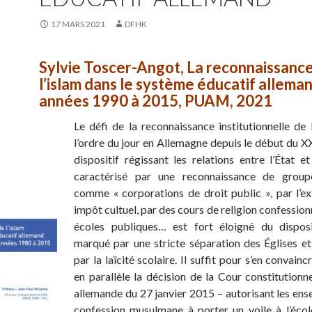
17 MARS 2021
DFHK
Sylvie Toscer-Angot, La reconnaissanc
l’islam dans le système éducatif allema
années 1990 à 2015, PUAM, 2021
Le défi de la reconnaissance institutionnelle de l
l’ordre du jour en Allemagne depuis le début du XX
dispositif régissant les relations entre l’État et
caractérisé par une reconnaissance de groupe
comme « corporations de droit public », par l’ex
impôt cultuel, par des cours de religion confession
écoles publiques… est fort éloigné du disposi
marqué par une stricte séparation des Églises et 
par la laïcité scolaire. Il suffit pour s’en convain
en parallèle la décision de la Cour constitutionne
allemande du 27 janvier 2015 – autorisant les ens
confession musulmane à porter un voile à l’école