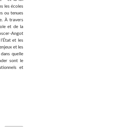
ns les écoles
es ou tenues
e. À travers
ole et de la
Toscer-Angot
l’État et les
enjeux et les
 dans quelle
nder sont le
utionnels et