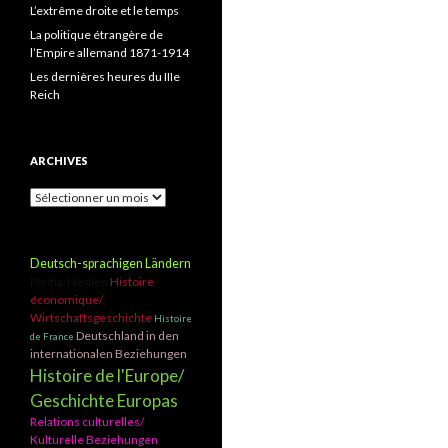
L’extrême droite et le temps
La politique étrangère de
l’Empire allemand 1871-1914
Les dernières heures du IIIe
Reich
ARCHIVES
A
r
c
h
Deutsch-sprachigen Ländern
i
Histoire
Média/Medien
v
économique/
e
Wirtschaftsgeschichte
Histoire
s
Deutschland in den
de France
internationalen Beziehungen
Histoire de l'Europe/
Geschichte Europas
Relations culturelles/
Kulturelle Beziehungen