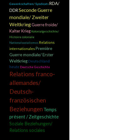
RDA/
Gewerkschaften/ Syndicats
Seconde Guerre
DDR
mondiale/ Zweiter
Weltkrieg
Guerre froide/
Kalter Krieg
Kolonialgeschichte/
Histoire coloniale
Relations
Nationalsozialismus
Première
internationales
Guerre mondiale/ Erster
Weltkrieg
Deutschland
heute
Deutsche Geschichte
Relations franco-
allemandes/
Deutsch-
französischen
Beziehungen
Temps
présent / Zeitgeschichte
Soziale Beziehungen/
Relations sociales