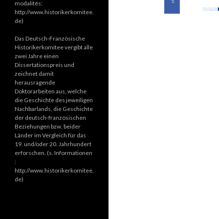
modalités:
http://www.historikerkomitee.
de)
Das Deutsch-Französische
Historikerkomitee vergibt alle
zwei Jahre einen
Dissertationspreis und
zeichnet damit
herausragende
Doktorarbeiten aus, welche
die Geschichte des jeweiligen
Nachbarlands, die Geschichte
der deutsch-französischen
Beziehungen bzw. beider
Länder im Vergleich für das
19. und/oder 20. Jahrhundert
erforschen. (s. Informationen
:
http://www.historikerkomitee.
de)