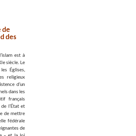
e de
nd des
’islam est à
Ie siècle. Le
 les Églises,
s religieux
istence d’un
nels dans les
tif français
de l’État et
cre de mettre
lle fédérale
eignantes de
 – et la loi