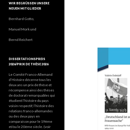
WIR BEGRÜSSEN UNSERE N
EUEN MITGLIEDER
Bernhard Gotto,
Manuel Mork und
Bernd Reichert
DISSERTATIONSPREIS
2026/PRIX DE THÈSE 2026
Le Comité Franco-Allemand
d’Histoire décerne tous les
deux ans un prix de thèse et
récompense ainsi des thèses
de doctorat remarquables qui
étudient l’histoire du pays
voisin respectif, l’histoire des
relations franco-allemandes
ou des deux pays en
comparaison pour le 19ème
et/ou le 20ème siècle. (voir