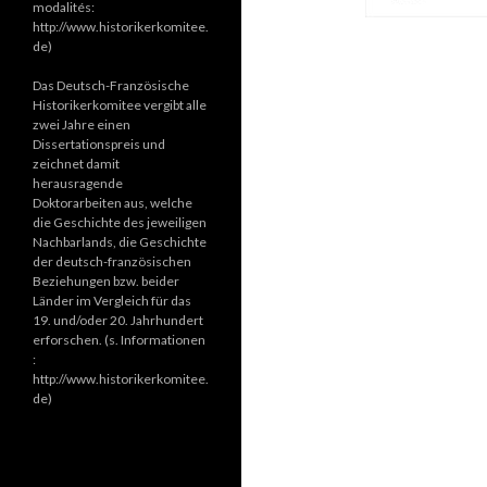
modalités:
http://www.historikerkomitee.
de)
Das Deutsch-Französische
Historikerkomitee vergibt alle
zwei Jahre einen
Dissertationspreis und
zeichnet damit
herausragende
Doktorarbeiten aus, welche
die Geschichte des jeweiligen
Nachbarlands, die Geschichte
der deutsch-französischen
Beziehungen bzw. beider
Länder im Vergleich für das
19. und/oder 20. Jahrhundert
erforschen. (s. Informationen
:
http://www.historikerkomitee.
de)