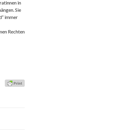
atinnen in
ängen. Sie
nd“ immer
emen Rechten