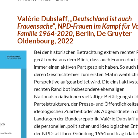
Valérie Dubslaff,
„Deutschland ist auch
Frauensache“, NPD-Frauen im Kampf für V
Familie 1964-2020
, Berlin, De Gruyter
Oldenbourg, 2022
Bei der historischen Betrachtung extrem rechter 
gerät meist aus dem Blick, dass auch Frauen dort
immer einen aktiven Part gespielt haben. So auch 
deren Geschichte hier zum ersten Mal in weiblich
Perspektive aufgearbeitet wird. Die einst aktivst
rechten Rand bot insbesondere ehemaligen
Nationalsozialistinnen vielfältige Betätigungsfeld
Parteistrukturen, der Presse- und Öffentlichkeitsa
ideologischen Zuarbeit oder als Abgeordnete in 
Landtagen der Bundesrepublik. Valérie Dubslaff 
die personellen, politischen und ideologischen E
der NPD seit ihrer Gründung 1964 und fragt dab