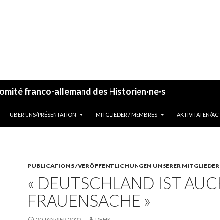
omité franco-allemand des Historien·ne·s
ALLER AU CONTENU
ÜBER UNS/PRÉSENTATION
MITGLIEDER / MEMBRES
AKTIVITÄTEN/AC
PUBLICATIONS /VERÖFFENTLICHUNGEN UNSERER MITGLIEDER
« DEUTSCHLAND IST AUC
FRAUENSACHE »
20 JANVIER 2022
DFHK