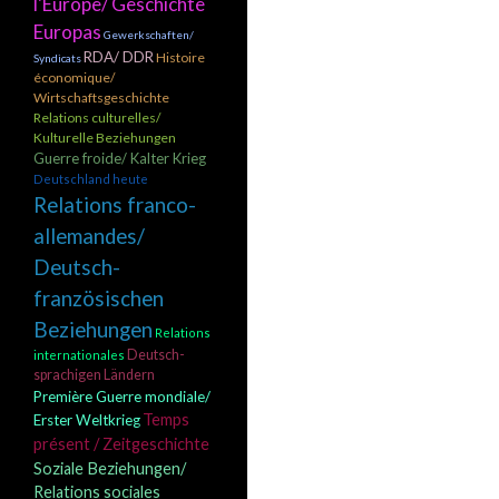
l'Europe/ Geschichte
Europas
Gewerkschaften/
RDA/ DDR
Histoire
Syndicats
économique/
Wirtschaftsgeschichte
Relations culturelles/
Kulturelle Beziehungen
Guerre froide/ Kalter Krieg
Deutschland heute
Relations franco-
allemandes/
Deutsch-
französischen
Beziehungen
Relations
Deutsch-
internationales
sprachigen Ländern
Première Guerre mondiale/
Temps
Erster Weltkrieg
présent / Zeitgeschichte
Soziale Beziehungen/
Relations sociales