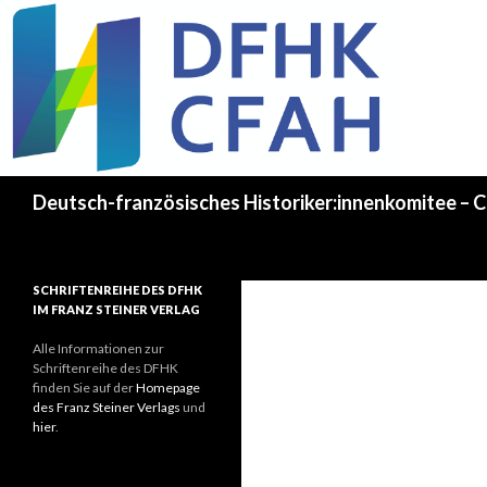
Recherche
Deutsch-französisches Historiker:innenkomitee – C
SCHRIFTENREIHE DES DFHK
IM FRANZ STEINER VERLAG
Alle Informationen zur
Schriftenreihe des DFHK
finden Sie auf der
Homepage
des Franz Steiner Verlags
und
hier
.