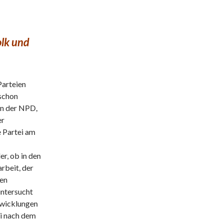
olk und
Parteien
 schon
in der NPD,
er
e Partei am
er, ob in den
rbeit, der
den
untersucht
ntwicklungen
ei nach dem