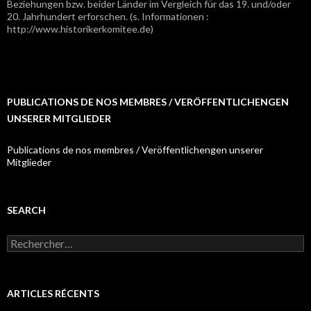
Beziehungen bzw. beider Länder im Vergleich für das 19. und/oder
20. Jahrhundert erforschen. (s. Informationen :
http://www.historikerkomitee.de)
PUBLICATIONS DE NOS MEMBRES / VERÖFFENTLICHENGEN
UNSERER MITGLIEDER
Publications de nos membres / Veröffentlichengen unserer
Mitglieder
SEARCH
R
e
c
h
e
ARTICLES RÉCENTS
r