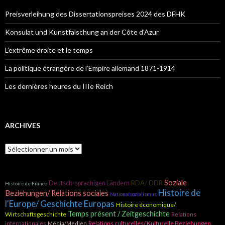
c
h
Preisverleihung des Dissertationspreises 2024 des DFHK
e
r
Konsulat und Kunstfälschung an der Côte d’Azur
:
L’extrême droite et le temps
La politique étrangère de l’Empire allemand 1871-1914
Les dernières heures du IIIe Reich
ARCHIVES
A
r
c
h
Soziale
RDA/ DDR
Deutsch-sprachigen Ländern
i
Histoire de France
Histoire de
v
Beziehungen/ Relations sociales
Nationalsozialismus
e
l'Europe/ Geschichte Europas
Histoire économique/
s
Temps présent / Zeitgeschichte
Wirtschaftsgeschichte
Relations
Relations culturelles/ Kulturelle Beziehungen
internationales
Média/Medien