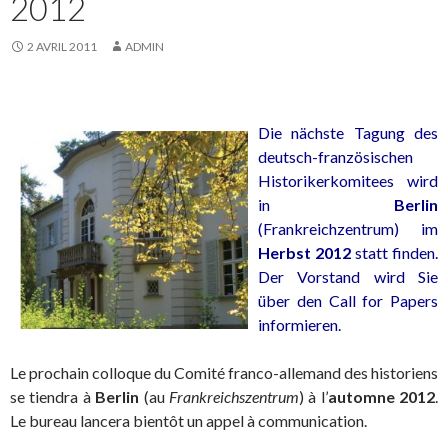
2012
2 AVRIL 2011
ADMIN
Die nächste Tagung des
deutsch-französischen
Historikerkomitees wird
in
Berlin
(Frankreichzentrum) im
Herbst 2012
statt finden.
Der Vorstand wird Sie
über den Call for Papers
informieren.
Le prochain colloque du Comité franco-allemand des historiens
se tiendra à
Berlin
(au
Frankreichszentrum
) à l’
automne 2012
.
Le bureau lancera bientôt un appel à communication.