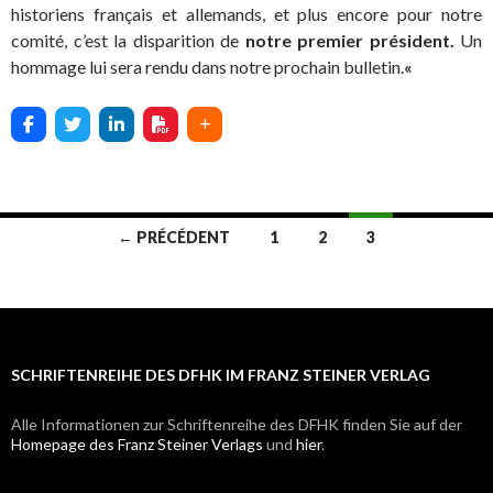
historiens français et allemands, et plus encore pour notre
comité, c’est la disparition de
notre premier président.
Un
hommage lui sera rendu dans notre prochain bulletin.
«
← PRÉCÉDENT
1
2
3
Navigation
des
articles
SCHRIFTENREIHE DES DFHK IM FRANZ STEINER VERLAG
Alle Informationen zur Schriftenreihe des DFHK finden Sie auf der
Homepage des Franz Steiner Verlags
und
hier
.