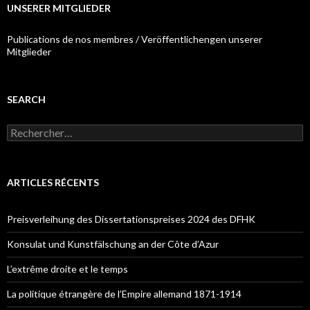
UNSERER MITGLIEDER
Publications de nos membres / Veröffentlichengen unserer
Mitglieder
SEARCH
R
e
c
h
e
ARTICLES RÉCENTS
r
c
h
Preisverleihung des Dissertationspreises 2024 des DFHK
e
r
Konsulat und Kunstfälschung an der Côte d’Azur
:
L’extrême droite et le temps
La politique étrangère de l’Empire allemand 1871-1914