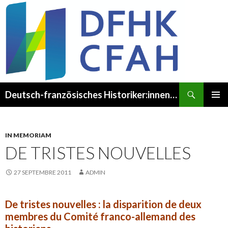
Recherche
Deutsch-französisches Historiker:innenkomitee – Comité franco-allemand des Historien·ne·s
ALLER
MENU
AU
PRINCI
CONTENU
IN MEMORIAM
DE TRISTES NOUVELLES
27 SEPTEMBRE 2011
ADMIN
De tristes nouvelles : la disparition de deux
membres du Comité franco-allemand des