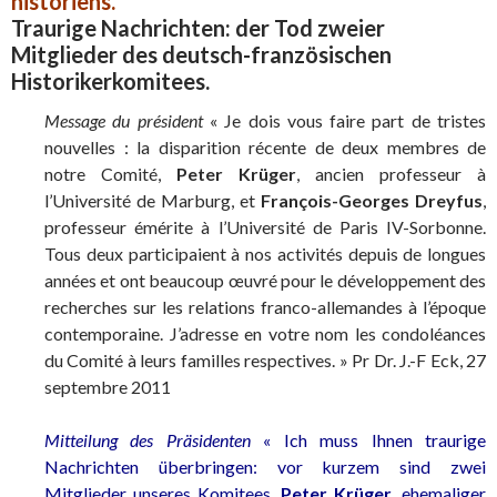
historiens.
Traurige Nachrichten: der Tod
zweier
Mitglieder des deutsch-französischen
Historikerkomitees
.
Message du président
« Je dois vous faire part de tristes
nouvelles : la disparition récente de deux membres de
notre Comité,
Peter Krüger
, ancien professeur à
l’Université de Marburg, et
François-Georges Dreyfus
,
professeur émérite à l’Université de Paris IV-Sorbonne.
Tous deux participaient à nos activités depuis de longues
années et ont beaucoup œuvré pour le développement des
recherches sur les relations franco-allemandes à l’époque
contemporaine. J’adresse en votre nom les condoléances
du Comité à leurs familles respectives. » Pr Dr. J.-F Eck, 27
septembre 2011
Mitteilung des Präsidenten
« Ich muss Ihnen traurige
Nachrichten überbringen: vor kurzem sind zwei
Mitglieder unseres Komitees,
Peter Krüger
, ehemaliger