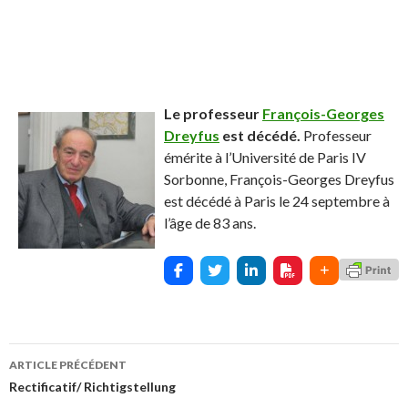
Le professeur
François-Georges
Dreyfus
est décédé.
Professeur
émérite à l’Université de Paris IV
Sorbonne, François-Georges Dreyfus
est décédé à Paris le 24 septembre à
l’âge de 83 ans.
ARTICLE PRÉCÉDENT
Navigation
Rectificatif/ Richtigstellung