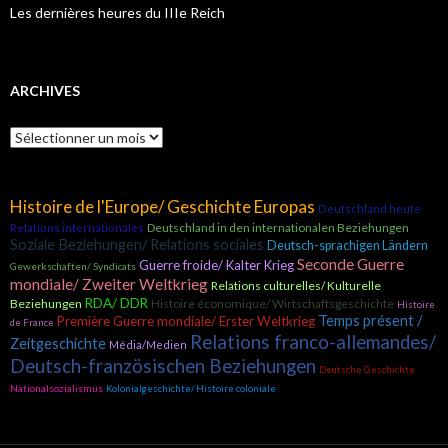
Les dernières heures du IIIe Reich
ARCHIVES
A
r
c
h
Histoire de l'Europe/ Geschichte Europas
i
Deutschland heute
v
Deutschland in den internationalen Beziehungen
Relations internationales
e
Soziale Beziehungen/ Relations sociales
Deutsch-sprachigen Ländern
s
Seconde Guerre
Guerre froide/ Kalter Krieg
Gewerkschaften/ Syndicats
mondiale/ Zweiter Weltkrieg
Relations culturelles/ Kulturelle
RDA/ DDR
Beziehungen
Histoire économique/ Wirtschaftsgeschichte
Histoire
Temps présent /
Première Guerre mondiale/ Erster Weltkrieg
de France
Relations franco-allemandes/
Zeitgeschichte
Média/Medien
Deutsch-französischen Beziehungen
Deutsche Geschichte
Nationalsozialismus
Kolonialgeschichte/ Histoire coloniale