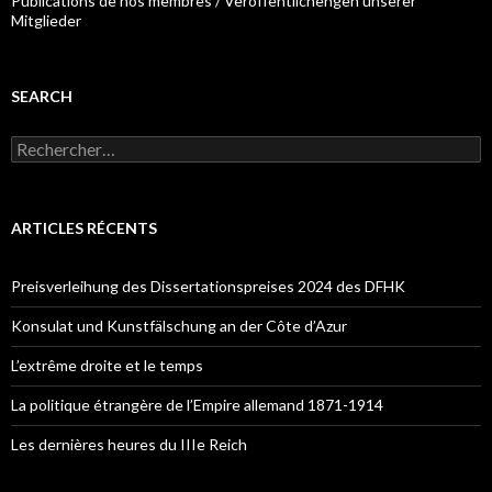
Publications de nos membres / Veröffentlichengen unserer
Mitglieder
SEARCH
R
e
c
h
e
ARTICLES RÉCENTS
r
c
h
Preisverleihung des Dissertationspreises 2024 des DFHK
e
r
Konsulat und Kunstfälschung an der Côte d’Azur
:
L’extrême droite et le temps
La politique étrangère de l’Empire allemand 1871-1914
Les dernières heures du IIIe Reich