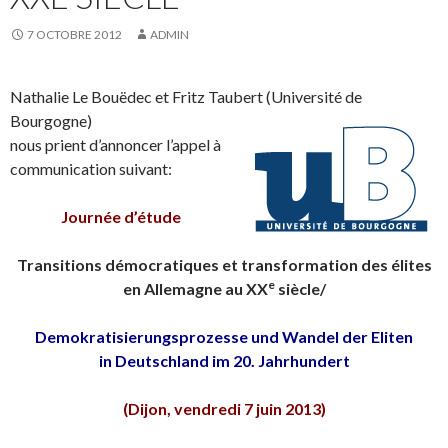
7 OCTOBRE 2012
ADMIN
Nathalie Le Bouëdec et Fritz Taubert (Université de
Bourgogne)
nous prient d’annoncer l’appel à
communication suivant:
Journée d’étude
Transitions démocratiques et transformation des élites
e
en Allemagne au XX
siècle/
Demokratisierungsprozesse und Wandel der Eliten
in Deutschland im 20. Jahrhundert
(Dijon, vendredi 7 juin 2013)