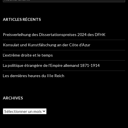
e
c
h
e
ARTICLES RÉCENTS
r
c
h
Preisverleihung des Dissertationspreises 2024 des DFHK
e
r
Konsulat und Kunstfälschung an der Côte d’Azur
:
L’extrême droite et le temps
La politique étrangère de l’Empire allemand 1871-1914
Les dernières heures du IIIe Reich
ARCHIVES
A
r
c
h