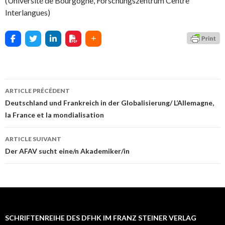
(Université de Bourgogne, Forschungszentrum Centre
Interlangues)
ARTICLE PRÉCÉDENT
Navigation
Deutschland und Frankreich in der Globalisierung/ L’Allemagne,
la France et la mondialisation
des
articles
ARTICLE SUIVANT
Der AFAV sucht eine/n Akademiker/in
SCHRIFTENREIHE DES DFHK IM FRANZ STEINER VERLAG