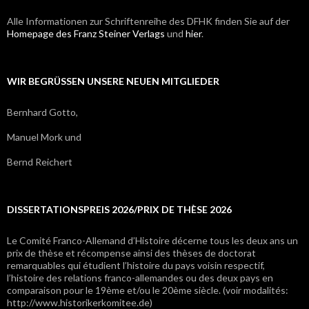
Alle Informationen zur Schriftenreihe des DFHK finden Sie auf der
Homepage des Franz Steiner Verlags
und
hier
.
WIR BEGRÜSSEN UNSERE NEUEN MITGLIEDER
Bernhard Gotto,
Manuel Mork und
Bernd Reichert
DISSERTATIONSPREIS 2026/PRIX DE THÈSE 2026
Le Comité Franco-Allemand d’Histoire décerne tous les deux ans un
prix de thèse et récompense ainsi des thèses de doctorat
remarquables qui étudient l’histoire du pays voisin respectif,
l’histoire des relations franco-allemandes ou des deux pays en
comparaison pour le 19ème et/ou le 20ème siècle. (voir modalités:
http://www.historikerkomitee.de)