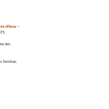
te d’Azur –
871
abe des
es Seminar,