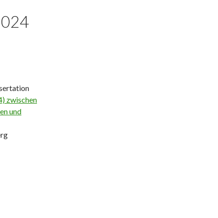
2024
sertation
4) zwischen
gen und
erg