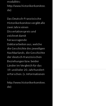
modalités:
http://www.historikerkomitee.
de)
Das Deutsch-Französische
Historikerkomitee vergibt alle
zwei Jahre einen
Dissertationspreis und
zeichnet damit
herausragende
Doktorarbeiten aus, welche
die Geschichte des jeweiligen
Nachbarlands, die Geschichte
der deutsch-französischen
Beziehungen bzw. beider
Länder im Vergleich für das
19. und/oder 20. Jahrhundert
erforschen. (s. Informationen
:
http://www.historikerkomitee.
de)