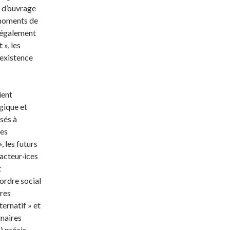
s d’ouvrage
 moments de
t également
 », les
 existence
ient
gique et
isés à
ces
, les futurs
 acteur·ices
t
’ordre social
ires
ternatif » et
inaires
) précis.