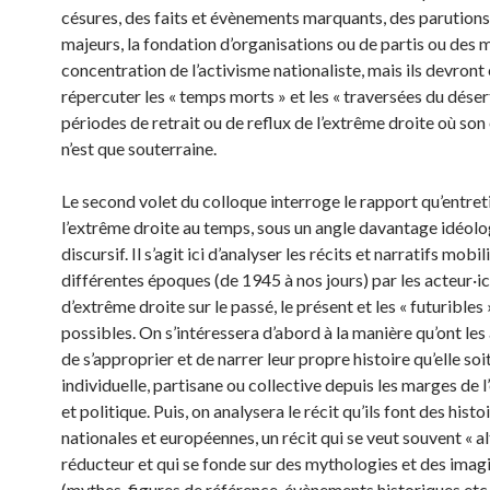
césures, des faits et évènements marquants, des parution
majeurs, la fondation d’organisations ou de partis ou des
concentration de l’activisme nationaliste, mais ils devron
répercuter les « temps morts » et les « traversées du désert
périodes de retrait ou de reflux de l’extrême droite où son
n’est que souterraine.
Le second volet du colloque interroge le rapport qu’entret
l’extrême droite au temps, sous un angle davantage idéolo
discursif. Il s’agit ici d’analyser les récits et narratifs mobil
différentes époques (de 1945 à nos jours) par les acteur·i
d’extrême droite sur le passé, le présent et les « futuribles »
possibles. On s’intéressera d’abord à la manière qu’ont les
de s’approprier et de narrer leur propre histoire qu’elle soi
individuelle, partisane ou collective depuis les marges de l
et politique. Puis, on analysera le récit qu’ils font des histo
nationales et européennes, un récit qui se veut souvent « al
réducteur et qui se fonde sur des mythologies et des imag
(mythes, figures de référence, évènements historiques etc.