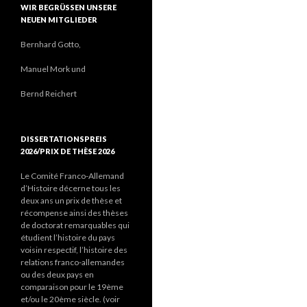
WIR BEGRÜSSEN UNSERE N
EUEN MITGLIEDER
Bernhard Gotto,
Manuel Mork und
Bernd Reichert
DISSERTATIONSPREIS
2026/PRIX DE THÈSE 2026
Le Comité Franco-Allemand
d’Histoire décerne tous les
deux ans un prix de thèse et
récompense ainsi des thèses
de doctorat remarquables qui
étudient l’histoire du pays
voisin respectif, l’histoire des
relations franco-allemandes
ou des deux pays en
comparaison pour le 19ème
et/ou le 20ème siècle. (voir