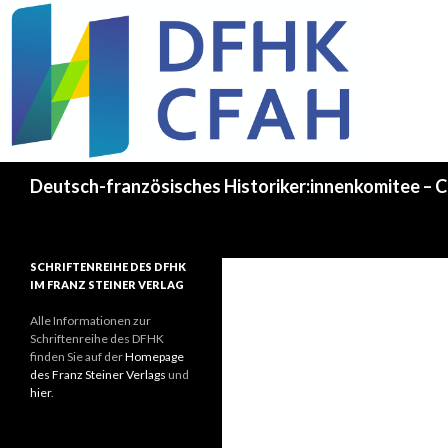
Recherche
Deutsch-französisches Historiker:innenkomitee – C
SCHRIFTENREIHE DES DFHK
IM FRANZ STEINER VERLAG
Alle Informationen zur
Schriftenreihe des DFHK
finden Sie auf der
Homepage
des Franz Steiner Verlags
und
hier
.