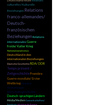
Relations
Deutschland heute
culturelles/ Kulturelle
Relations
Beziehungen
franco-allemandes/
Deutsch-
französischen
Beziehungen
Relations
Guerre
internationales
froide/ Kalter Krieg
Nationalsozialismus
Deutschland in den
internationalen Beziehungen
RDA/ DDR
Deutsche Geschichte
Temps présent /
Zeitgeschichte
Première
Guerre mondiale/ Erster
Weltkrieg
Histoire
économique/
Wirtschaftsgeschichte
Deutsch-sprachigen Ländern
Média/Medien
Gewerkschaften/
Syndicats
Histoire de France