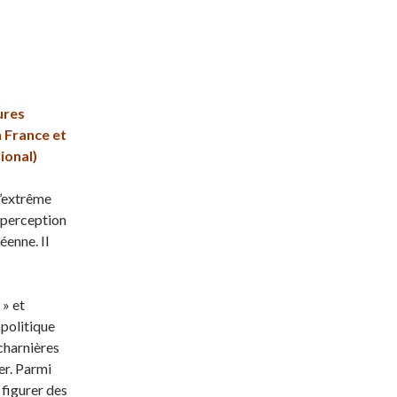
ures
 France et
ional)
l’extrême
 perception
enne. Il
 » et
 politique
charnières
ier. Parmi
 figurer des