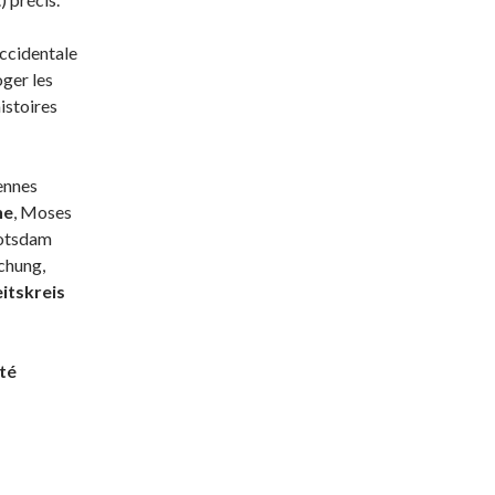
occidentale
oger les
histoires
Rennes
he
, Moses
Potsdam
schung,
itskreis
ité